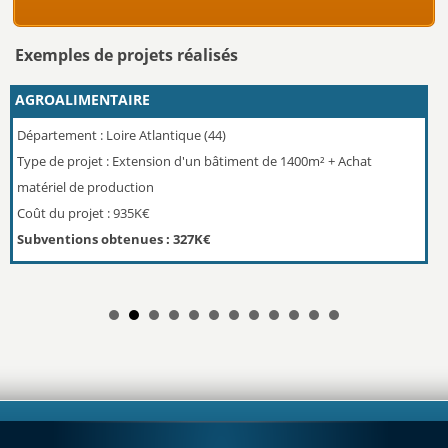
Exemples de projets réalisés
AGROALIMENTAIRE
Dé
Département : Loire Atlantique (44)
Ty
Type de projet : Extension d'un bâtiment de 1400m² + Achat
p
matériel de production
Co
Coût du projet : 935K€
S
Subventions obtenues : 327K€