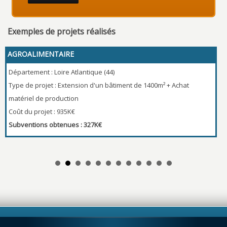
Exemples de projets réalisés
AGROALIMENTAIRE
Dé
Département : Loire Atlantique (44)
Ty
Type de projet : Extension d'un bâtiment de 1400m² + Achat
p
matériel de production
Co
Coût du projet : 935K€
S
Subventions obtenues : 327K€