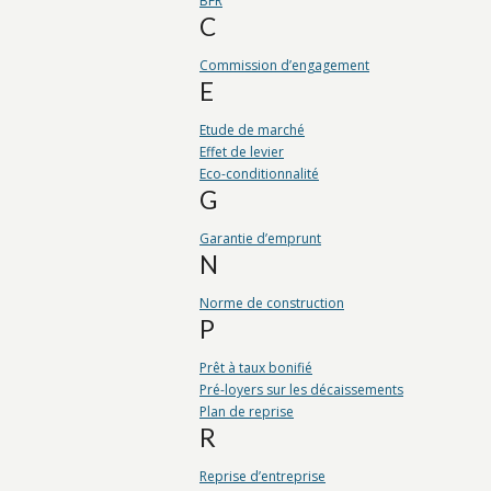
BFR
C
Commission d’engagement
E
Etude de marché
Effet de levier
Eco-conditionnalité
G
Garantie d’emprunt
N
Norme de construction
P
Prêt à taux bonifié
Pré-loyers sur les décaissements
Plan de reprise
AGROA
R
Départe
Reprise d’entreprise