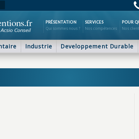
PRÉSENTATION
SERVICES
POUR QU
Qui sommes nous ?
Nos compétences
Nos clien
ntaire
Industrie
Developpement Durable