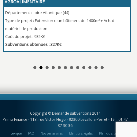
AGROALIMENTAIRE
Dé
Département : Loire Atlantique (44)
Ty
Type de projet : Extension d'un bâtiment de 1400m² + Achat
p
matériel de production
Co
Coût du projet : 935K€
S
Subventions obtenues : 327K€
Copyright © Demande subventions 2014
Primo Finance - 113, rue Victor Hugo - 92300 Levallois-Perret - Tél : 01 47
37 30 36
Lexique
FAQ
Nos partenaires
Mentions légales
Plan du site