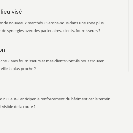
ment : Drôme (26)
Département : Pas-de-Calais (62)
ieu visé
projet : Construction de
Type de projet : Construction d'une
 réfrigéré de 4000 m² et achat
usine
gner de nouveaux marchés ? Serons-nous dans une zone plus
iel
Coût du projet : 850K€
de synergies avec des partenaires, clients, fournisseurs ?
projet :
Subventions obtenues : 300K€
ions obtenues : 435 000€
ion
roche ? Mes fournisseurs et mes clients vont-ils nous trouver
ville la plus proche ?
oir ? Faut-il anticiper le renforcement du bâtiment car le terrain
l visible de la route ?