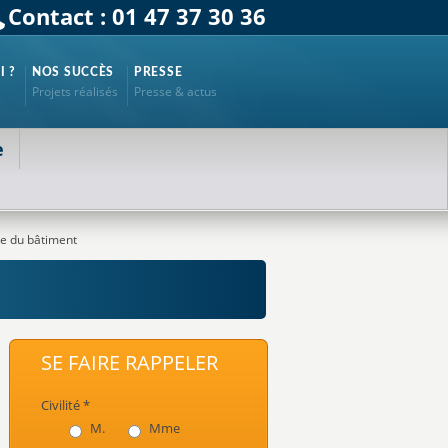
Contact : 01 47 37 30 36
I ?
NOS SUCCÈS
PRESSE
Projets réalisés
Presse & actus
e
ue du bâtiment
SE FAIRE RAPPELER
Civilité *
M.
Mme