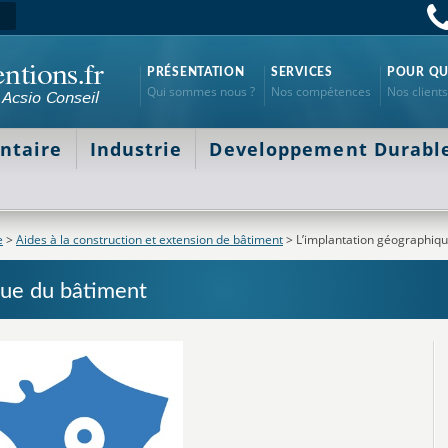
PRÉSENTATION
SERVICES
POUR QU
Qui sommes nous ?
Nos compétences
Nos clients
ntaire
Industrie
Developpement Durabl
e
>
Aides à la construction et extension de bâtiment
>
L’implantation géographiq
que du bâtiment