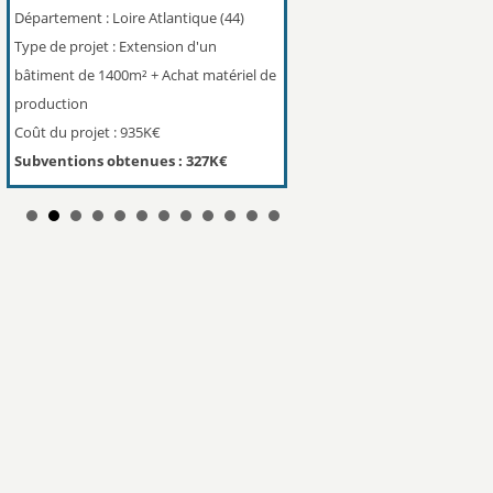
Département : Loire Atlantique (44)
Type de projet : Extension bât
Type de projet : Extension d'un
process et équipements de pr
bâtiment de 1400m² + Achat matériel de
Coût du projet : 7M€
production
Subventions obtenues : 1,3
Coût du projet : 935K€
Subventions obtenues : 327K€