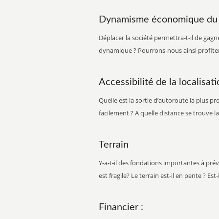
Départe
Dynamisme économique du l
Type de 
bâtiment
Déplacer la société permettra-t-il de ga
de matér
dynamique ? Pourrons-nous ainsi profiter 
Coût du 
Subvent
Accessibilité de la localisat
Quelle est la sortie d’autoroute la plus p
facilement ? A quelle distance se trouve la 
Terrain
Y-a-t-il des fondations importantes à prév
est fragile? Le terrain est-il en pente ? Est-i
Financier :